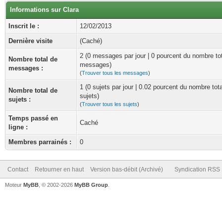
Informations sur Clara
Inscrit le :
12/02/2013
Dernière visite
(Caché)
2 (0 messages par jour | 0 pourcent du nombre to
Nombre total de
messages)
messages :
(
Trouver tous les messages
)
1 (0 sujets par jour | 0.02 pourcent du nombre tot
Nombre total de
sujets)
sujets :
(
Trouver tous les sujets
)
Temps passé en
Caché
ligne :
Membres parrainés :
0
Contact
Retourner en haut
Version bas-débit (Archivé)
Syndication RSS
Moteur
MyBB
, © 2002-2026
MyBB Group
.