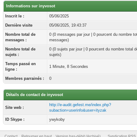
Informations sur inyvosot
Inscrit le :
05/06/2025
Dernière visite
05/06/2025, 19:43:37
Nombre total de
0 (0 messages par jour | 0 pourcent du nombre to
messages :
messages)
Nombre total de
0 (0 sujets par jour | 0 pourcent du nombre total d
sujets :
sujets)
Temps passé en
1 Minute, 8 Secondes
ligne :
Membres parrainés :
0
Détails de contact de inyvosot
http://e-audit.gefest.me/index.php?
Site web :
subaction=userinfo&user=ityzak
ID Skype :
ywykoby
Contact
Retourner en haut
Version bas-débit (Archivé)
Syndication RSS