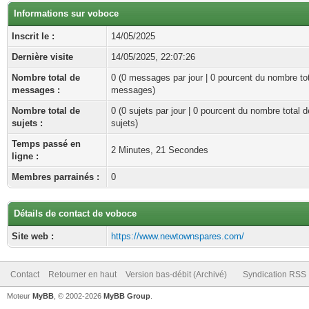
Informations sur voboce
Inscrit le :
14/05/2025
Dernière visite
14/05/2025, 22:07:26
Nombre total de
0 (0 messages par jour | 0 pourcent du nombre to
messages :
messages)
Nombre total de
0 (0 sujets par jour | 0 pourcent du nombre total d
sujets :
sujets)
Temps passé en
2 Minutes, 21 Secondes
ligne :
Membres parrainés :
0
Détails de contact de voboce
Site web :
https://www.newtownspares.com/
Contact
Retourner en haut
Version bas-débit (Archivé)
Syndication RSS
Moteur
MyBB
, © 2002-2026
MyBB Group
.