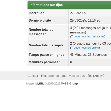
Informations sur djoe
Inscrit le :
27/03/2025
Dernière visite
29/03/2025, 11:16:26
4 (0,01 messages par jour |
Nombre total de
messages)
messages :
(
Trouver tous les messages
)
2 (0 sujets par jour | 0.03 p
Nombre total de sujets :
(
Trouver tous les sujets
)
Temps passé en ligne :
46 Minutes, 26 Secondes
Membres parrainés :
0
Contact
Retourner en haut
Version bas-débit (Archivé)
Moteur
MyBB
, © 2002-2026
MyBB Group
.