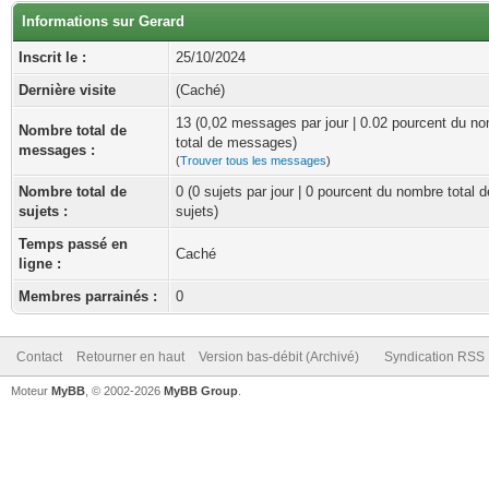
Informations sur Gerard
Inscrit le :
25/10/2024
Dernière visite
(Caché)
13 (0,02 messages par jour | 0.02 pourcent du n
Nombre total de
total de messages)
messages :
(
Trouver tous les messages
)
Nombre total de
0 (0 sujets par jour | 0 pourcent du nombre total d
sujets :
sujets)
Temps passé en
Caché
ligne :
Membres parrainés :
0
Contact
Retourner en haut
Version bas-débit (Archivé)
Syndication RSS
Moteur
MyBB
, © 2002-2026
MyBB Group
.