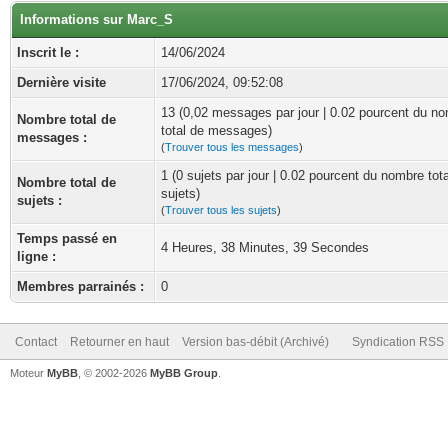
Informations sur Marc_S
Inscrit le :
14/06/2024
Dernière visite
17/06/2024, 09:52:08
13 (0,02 messages par jour | 0.02 pourcent du n
Nombre total de
total de messages)
messages :
(
Trouver tous les messages
)
1 (0 sujets par jour | 0.02 pourcent du nombre tot
Nombre total de
sujets)
sujets :
(
Trouver tous les sujets
)
Temps passé en
4 Heures, 38 Minutes, 39 Secondes
ligne :
Membres parrainés :
0
Contact
Retourner en haut
Version bas-débit (Archivé)
Syndication RSS
Moteur
MyBB
, © 2002-2026
MyBB Group
.