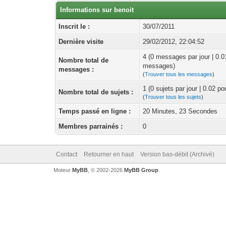
Informations sur benoit
Inscrit le :
30/07/2011
Dernière visite
29/02/2012, 22:04:52
4 (0 messages par jour | 0.
Nombre total de
messages)
messages :
(
Trouver tous les messages
)
1 (0 sujets par jour | 0.02 p
Nombre total de sujets :
(
Trouver tous les sujets
)
Temps passé en ligne :
20 Minutes, 23 Secondes
Membres parrainés :
0
Contact
Retourner en haut
Version bas-débit (Archivé)
Moteur
MyBB
, © 2002-2026
MyBB Group
.