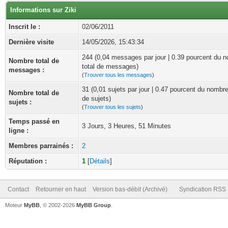
Informations sur Ziki
Inscrit le :
02/06/2011
Dernière visite
14/05/2026, 15:43:34
244 (0,04 messages par jour | 0.39 pourcent du 
Nombre total de
total de messages)
messages :
(
Trouver tous les messages
)
31 (0,01 sujets par jour | 0.47 pourcent du nombre
Nombre total de
de sujets)
sujets :
(
Trouver tous les sujets
)
Temps passé en
3 Jours, 3 Heures, 51 Minutes
ligne :
Membres parrainés :
2
Réputation :
1
[
Détails
]
Contact
Retourner en haut
Version bas-débit (Archivé)
Syndication RSS
Moteur
MyBB
, © 2002-2026
MyBB Group
.