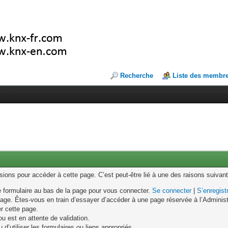
Recherche
Liste des membr
ons pour accéder à cette page. C’est peut-être lié à une des raisons suivant
le formulaire au bas de la page pour vous connecter.
Se connecter
|
S’enregist
age. Êtes-vous en train d’essayer d’accéder à une page réservée à l’Administr
er cette page.
u est en attente de validation.
d’utiliser les formulaires ou liens appropriés.