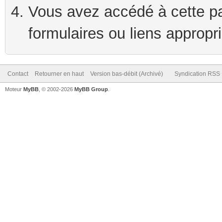
Vous avez accédé à cette pag
formulaires ou liens appropr
Contact
Retourner en haut
Version bas-débit (Archivé)
Syndication RSS
Moteur
MyBB
, © 2002-2026
MyBB Group
.