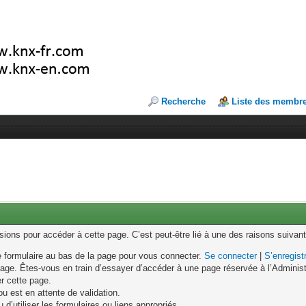
Recherche
Liste des membr
ons pour accéder à cette page. C’est peut-être lié à une des raisons suivant
le formulaire au bas de la page pour vous connecter.
Se connecter
|
S’enregist
age. Êtes-vous en train d’essayer d’accéder à une page réservée à l’Administr
er cette page.
u est en attente de validation.
d’utiliser les formulaires ou liens appropriés.