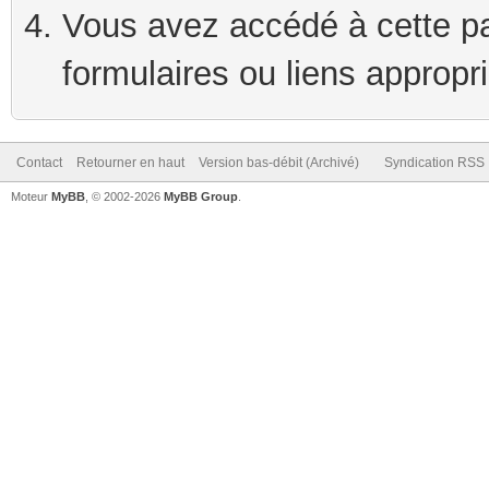
Vous avez accédé à cette pag
formulaires ou liens appropr
Contact
Retourner en haut
Version bas-débit (Archivé)
Syndication RSS
Moteur
MyBB
, © 2002-2026
MyBB Group
.