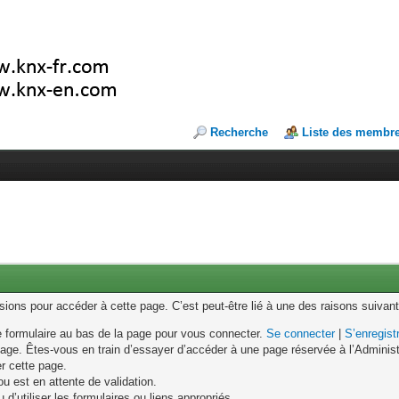
Recherche
Liste des membr
ons pour accéder à cette page. C’est peut-être lié à une des raisons suivant
le formulaire au bas de la page pour vous connecter.
Se connecter
|
S’enregist
age. Êtes-vous en train d’essayer d’accéder à une page réservée à l’Administr
er cette page.
u est en attente de validation.
d’utiliser les formulaires ou liens appropriés.