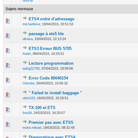
Suricat
Sujets normaux
ETS4 ordre d'adressage
0 Votes - 0 sur 5 en moyenne
1
2
3
4
5
michaelkeul
,
19/04/2015, 20:51:53
passage à ets5 lite
0 Votes - 0 sur 5 en moyenne
1
2
3
4
5
ultraxa
,
15/04/2015, 22:13:24
ETS3 Erreur BUS 5705
0 Votes - 0 sur 5 en moyenne
1
2
3
4
5
Astier
,
08/04/2015, 10:33:01
Lecture programmation
0 Votes - 0 sur 5 en moyenne
1
2
3
4
5
splog22780
,
07/04/2015, 18:59:06
Error Code 80040154
0 Votes - 0 sur 5 en moyenne
1
2
3
4
5
Odoobe
,
05/04/2015, 10:56:32
" Failed to install baggage "
1 Votes - 5 sur 5 en moyenne
1
2
3
4
5
clem220
,
16/02/2015, 15:26:51
TX-100 et ETS
0 Votes - 0 sur 5 en moyenne
1
2
3
4
5
fma38
,
24/03/2015, 16:20:57
Premier pas avec ETS5
0 Votes - 0 sur 5 en moyenne
1
2
3
4
5
morio.mikael
,
19/03/2015, 08:32:49
Diagnostique avec ETS4