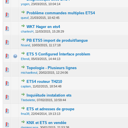
0 Votes - 0 sur 5 en moyenne
1
2
3
4
5
yogen
,
23/03/2015, 10:04:14
Problème commandes multiples ETS4
0 Votes - 0 sur 5 en moyenne
1
2
3
4
5
queuf
,
21/03/2015, 10:42:45
WKT Hager en ets4
0 Votes - 0 sur 5 en moyenne
1
2
3
4
5
charlesH
,
11/03/2015, 15:28:29
PB ETS5 import de produit/langue
0 Votes - 0 sur 5 en moyenne
1
2
3
4
5
Nsand
,
10/03/2015, 11:17:18
ETS 5 Configured İnterface problem
0 Votes - 0 sur 5 en moyenne
1
2
3
4
5
Efendi
,
05/03/2015, 14:44:13
Topologie - Plusieurs lignes
0 Votes - 0 sur 5 en moyenne
1
2
3
4
5
michaelkeul
,
20/02/2015, 12:24:06
ETS4 routeur TH210
0 Votes - 0 sur 5 en moyenne
1
2
3
4
5
caplam
,
11/02/2015, 18:54:48
Inquiétude instalation ets
0 Votes - 0 sur 5 en moyenne
1
2
3
4
5
Titebelette
,
07/02/2015, 10:59:44
ETS et adresses de groupe
0 Votes - 0 sur 5 en moyenne
1
2
3
4
5
fma38
,
22/04/2014, 19:13:13
KNX et ETS en vendée
0 Votes - 0 sur 5 en moyenne
1
2
3
4
5
damiencarre
,
30/01/2015, 21:53:38