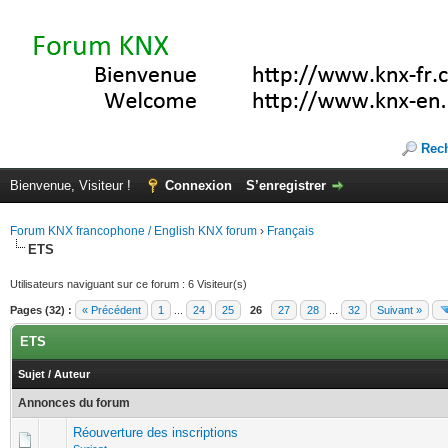
Rec
Bienvenue, Visiteur !
Connexion
S’enregistrer
Forum KNX francophone / English KNX forum
›
Français
ETS
Utilisateurs naviguant sur ce forum : 6 Visiteur(s)
Pages (32) :
« Précédent
1
...
24
25
26
27
28
...
32
Suivant »
ETS
Sujet
/
Auteur
Annonces du forum
Réouverture des inscriptions