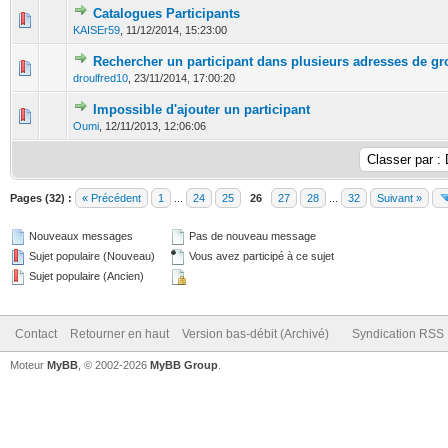
Catalogues Participants
0 Votes - 0 sur 5 en moyenne
1
2
3
4
5
KAISEr59
,
11/12/2014, 15:23:00
Rechercher un participant dans plusieurs adresses de g
0 Votes - 0 sur 5 en moyenne
1
2
3
4
5
droulfred10
,
23/11/2014, 17:00:20
Impossible d'ajouter un participant
0 Votes - 0 sur 5 en moyenne
1
2
3
4
5
Oumi
,
12/11/2013, 12:06:06
Pages (32) :
« Précédent
1
...
24
25
26
27
28
...
32
Suivant »
Nouveaux messages
Pas de nouveau message
Sujet populaire (Nouveau)
Vous avez participé à ce sujet
Sujet populaire (Ancien)
Contact
Retourner en haut
Version bas-débit (Archivé)
Syndication RSS
Moteur
MyBB
, © 2002-2026
MyBB Group
.