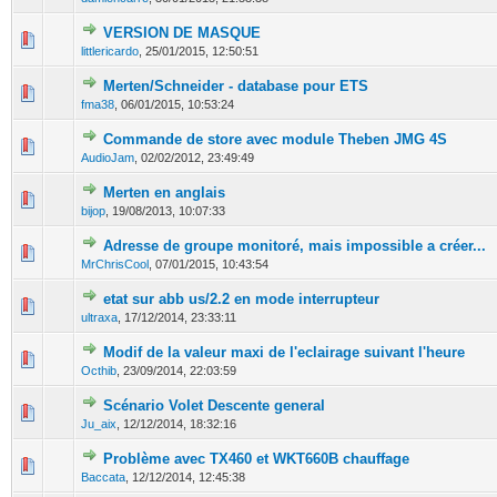
VERSION DE MASQUE
0 Votes - 0 sur 5 en moyenne
1
2
3
4
5
littlericardo
,
25/01/2015, 12:50:51
Merten/Schneider - database pour ETS
0 Votes - 0 sur 5 en moyenne
1
2
3
4
5
fma38
,
06/01/2015, 10:53:24
Commande de store avec module Theben JMG 4S
0 Votes - 0 sur 5 en moyenne
1
2
3
4
5
AudioJam
,
02/02/2012, 23:49:49
Merten en anglais
0 Votes - 0 sur 5 en moyenne
1
2
3
4
5
bijop
,
19/08/2013, 10:07:33
Adresse de groupe monitoré, mais impossible a créer...
0 Votes - 0 sur 5 en moyenne
1
2
3
4
5
MrChrisCool
,
07/01/2015, 10:43:54
etat sur abb us/2.2 en mode interrupteur
0 Votes - 0 sur 5 en moyenne
1
2
3
4
5
ultraxa
,
17/12/2014, 23:33:11
Modif de la valeur maxi de l'eclairage suivant l'heure
0 Votes - 0 sur 5 en moyenne
1
2
3
4
5
Octhib
,
23/09/2014, 22:03:59
Scénario Volet Descente general
0 Votes - 0 sur 5 en moyenne
1
2
3
4
5
Ju_aix
,
12/12/2014, 18:32:16
Problème avec TX460 et WKT660B chauffage
1 Votes - 5 sur 5 en moyenne
1
2
3
4
5
Baccata
,
12/12/2014, 12:45:38