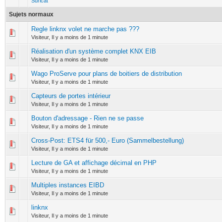
Suricat
Sujets normaux
Regle linknx volet ne marche pas ???
0 Votes - 0 sur 5 en moyenne
1
2
3
4
5
Visiteur,
Il y a moins de 1 minute
Réalisation d'un système complet KNX EIB
0 Votes - 0 sur 5 en moyenne
1
2
3
4
5
Visiteur,
Il y a moins de 1 minute
Wago ProServe pour plans de boitiers de distribution
0 Votes - 0 sur 5 en moyenne
1
2
3
4
5
Visiteur,
Il y a moins de 1 minute
Capteurs de portes intérieur
0 Votes - 0 sur 5 en moyenne
1
2
3
4
5
Visiteur,
Il y a moins de 1 minute
Bouton d'adressage - Rien ne se passe
0 Votes - 0 sur 5 en moyenne
1
2
3
4
5
Visiteur,
Il y a moins de 1 minute
Cross-Post: ETS4 für 500,- Euro (Sammelbestellung)
0 Votes - 0 sur 5 en moyenne
1
2
3
4
5
Visiteur,
Il y a moins de 1 minute
Lecture de GA et affichage décimal en PHP
0 Votes - 0 sur 5 en moyenne
1
2
3
4
5
Visiteur,
Il y a moins de 1 minute
Multiples instances EIBD
0 Votes - 0 sur 5 en moyenne
1
2
3
4
5
Visiteur,
Il y a moins de 1 minute
linknx
0 Votes - 0 sur 5 en moyenne
1
2
3
4
5
Visiteur,
Il y a moins de 1 minute