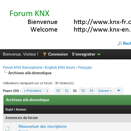
Rec
Bienvenue, Visiteur !
Connexion
S’enregistrer
Forum KNX francophone / English KNX forum
›
Français
Archives eib-domotique
Utilisateurs naviguant sur ce forum : 36 Visiteur(s)
Pages (54) :
« Précédent
1
...
50
51
52
53
54
Suivant »
Archives eib-domotique
Sujet
/
Auteur
Annonces du forum
Réouverture des inscriptions