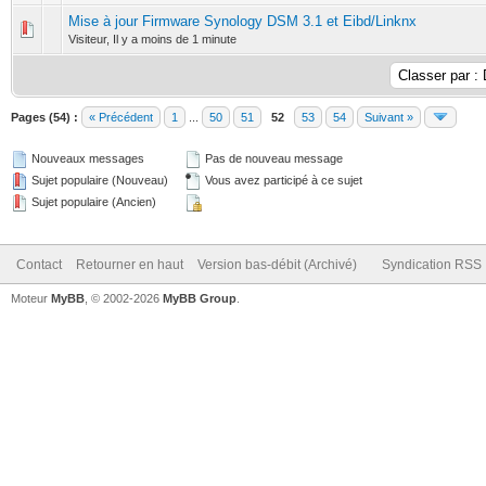
Mise à jour Firmware Synology DSM 3.1 et Eibd/Linknx
0 Votes - 0 sur 5 en moyenne
1
2
3
4
5
Visiteur,
Il y a moins de 1 minute
Pages (54) :
« Précédent
1
...
50
51
52
53
54
Suivant »
Nouveaux messages
Pas de nouveau message
Sujet populaire (Nouveau)
Vous avez participé à ce sujet
Sujet populaire (Ancien)
Contact
Retourner en haut
Version bas-débit (Archivé)
Syndication RSS
Moteur
MyBB
, © 2002-2026
MyBB Group
.