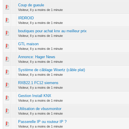
Coup de gueule
0 Votes - 0 sur 5 en moyenne
1
2
3
4
5
Visiteur,
Il y a moins de 1 minute
IRDROID
0 Votes - 0 sur 5 en moyenne
1
2
3
4
5
Visiteur,
Il y a moins de 1 minute
boutiques pour achat knx au meilleur prix
0 Votes - 0 sur 5 en moyenne
1
2
3
4
5
Visiteur,
Il y a moins de 1 minute
GTL maison
0 Votes - 0 sur 5 en moyenne
1
2
3
4
5
Visiteur,
Il y a moins de 1 minute
Annonce: Hager News
0 Votes - 0 sur 5 en moyenne
1
2
3
4
5
Visiteur,
Il y a moins de 1 minute
Système de câblage Woertz (câble plat)
0 Votes - 0 sur 5 en moyenne
1
2
3
4
5
Visiteur,
Il y a moins de 1 minute
RXB22.1 FC12 siemens
0 Votes - 0 sur 5 en moyenne
1
2
3
4
5
Visiteur,
Il y a moins de 1 minute
Gestion Install KNX
0 Votes - 0 sur 5 en moyenne
1
2
3
4
5
Visiteur,
Il y a moins de 1 minute
Utilisation de vbusmonitor
0 Votes - 0 sur 5 en moyenne
1
2
3
4
5
Visiteur,
Il y a moins de 1 minute
Passerelle IP ou routeur IP ?
0 Votes - 0 sur 5 en moyenne
1
2
3
4
5
Visiteur,
Il y a moins de 1 minute