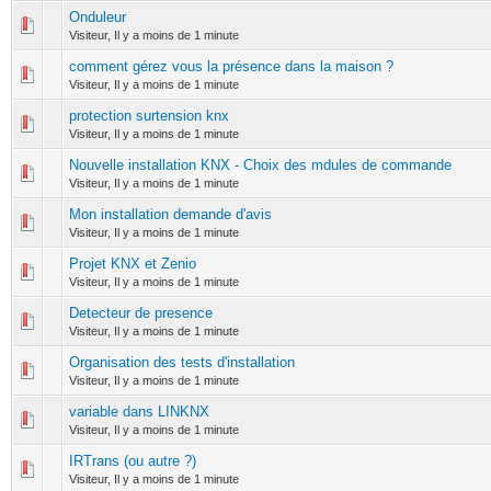
Onduleur
0 Votes - 0 sur 5 en moyenne
1
2
3
4
5
Visiteur,
Il y a moins de 1 minute
comment gérez vous la présence dans la maison ?
0 Votes - 0 sur 5 en moyenne
1
2
3
4
5
Visiteur,
Il y a moins de 1 minute
protection surtension knx
0 Votes - 0 sur 5 en moyenne
1
2
3
4
5
Visiteur,
Il y a moins de 1 minute
Nouvelle installation KNX - Choix des mdules de commande
0 Votes - 0 sur 5 en moyenne
1
2
3
4
5
Visiteur,
Il y a moins de 1 minute
Mon installation demande d'avis
0 Votes - 0 sur 5 en moyenne
1
2
3
4
5
Visiteur,
Il y a moins de 1 minute
Projet KNX et Zenio
0 Votes - 0 sur 5 en moyenne
1
2
3
4
5
Visiteur,
Il y a moins de 1 minute
Detecteur de presence
0 Votes - 0 sur 5 en moyenne
1
2
3
4
5
Visiteur,
Il y a moins de 1 minute
Organisation des tests d'installation
0 Votes - 0 sur 5 en moyenne
1
2
3
4
5
Visiteur,
Il y a moins de 1 minute
variable dans LINKNX
0 Votes - 0 sur 5 en moyenne
1
2
3
4
5
Visiteur,
Il y a moins de 1 minute
IRTrans (ou autre ?)
0 Votes - 0 sur 5 en moyenne
1
2
3
4
5
Visiteur,
Il y a moins de 1 minute