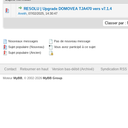
RESOLU | Upgrade DOMOVEA TJA470 vers v7.1.4
1 Votes - 4 sur 5 en moyenne
1
2
3
4
5
Aneith
,
07/02/2025, 14:30:47
Nouveaux messages
Pas de nouveau message
Sujet populaire (Nouveau)
Vous avez participé à ce sujet
Sujet populaire (Ancien)
Contact
Retourner en haut
Version bas-débit (Archivé)
Syndication RSS
Moteur
MyBB
, © 2002-2026
MyBB Group
.