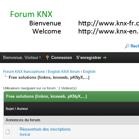
Rec
Bienvenue, Visiteur !
Connexion
S’enregistrer
Forum KNX francophone / English KNX forum
›
English
Free solutions (linknx, knxweb, pKNyX,...)
Utilisateurs naviguant sur ce forum : 1 Visiteur(s)
Free solutions (linknx, knxweb, pKNyX,...)
Sujet
/
Auteur
Annonces du forum
Réouverture des inscriptions
Suricat