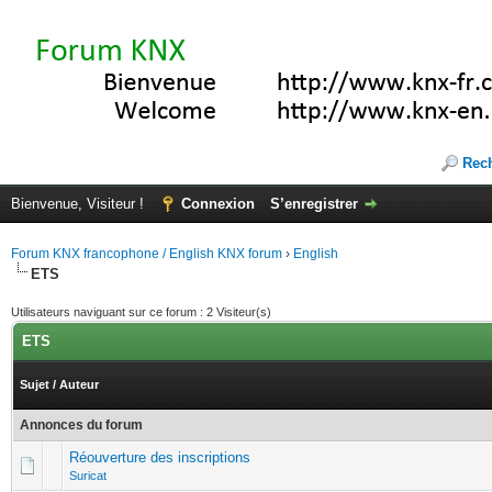
Rec
Bienvenue, Visiteur !
Connexion
S’enregistrer
Forum KNX francophone / English KNX forum
›
English
ETS
Utilisateurs naviguant sur ce forum : 2 Visiteur(s)
ETS
Sujet
/
Auteur
Annonces du forum
Réouverture des inscriptions
Suricat