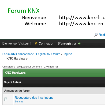
Rec
Bienvenue, Visiteur !
Connexion
S’enregistrer
Forum KNX francophone / English KNX forum
›
English
KNX Hardware
Utilisateurs naviguant sur ce forum : 2 Visiteur(s)
KNX Hardware
Sujet
/
Auteur
Annonces du forum
Réouverture des inscriptions
Suricat