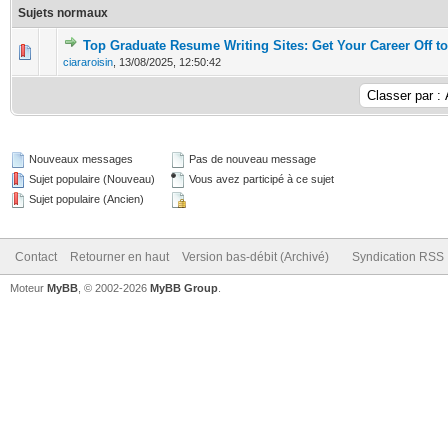
Sujets normaux
Top Graduate Resume Writing Sites: Get Your Career Off to
0 Votes - 0 sur 5 en moyenne
1
2
3
4
5
ciararoisin
,
13/08/2025, 12:50:42
Nouveaux messages
Pas de nouveau message
Sujet populaire (Nouveau)
Vous avez participé à ce sujet
Sujet populaire (Ancien)
Contact
Retourner en haut
Version bas-débit (Archivé)
Syndication RSS
Moteur
MyBB
, © 2002-2026
MyBB Group
.