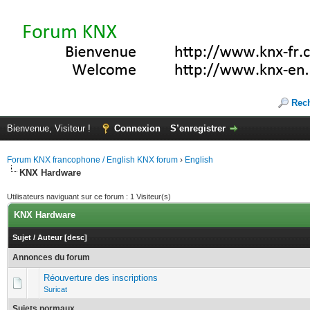
Rec
Bienvenue, Visiteur !
Connexion
S’enregistrer
Forum KNX francophone / English KNX forum
›
English
KNX Hardware
Utilisateurs naviguant sur ce forum : 1 Visiteur(s)
KNX Hardware
Sujet
/
Auteur
[
desc
]
Annonces du forum
Réouverture des inscriptions
Suricat
Sujets normaux