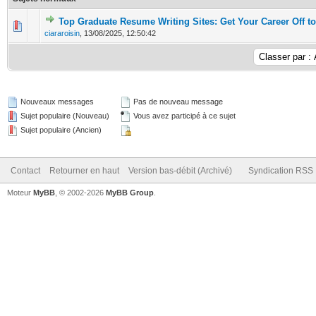
Top Graduate Resume Writing Sites: Get Your Career Off to
0 Votes - 0 sur 5 en moyenne
1
2
3
4
5
ciararoisin
,
13/08/2025, 12:50:42
Nouveaux messages
Pas de nouveau message
Sujet populaire (Nouveau)
Vous avez participé à ce sujet
Sujet populaire (Ancien)
Contact
Retourner en haut
Version bas-débit (Archivé)
Syndication RSS
Moteur
MyBB
, © 2002-2026
MyBB Group
.