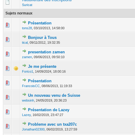
Suricat
Sujets normaux
Présentation
0 Votes - 0 sur 5 en moyenne
1
2
3
4
5
tons28
,
03/10/2013, 14:58:00
Bonjour à Tous
0 Votes - 0 sur 5 en moyenne
1
2
3
4
5
tical
,
09/11/2012, 19:32:35
presentation zamen
0 Votes - 0 sur 5 en moyenne
1
2
3
4
5
zamen
,
09/06/2013, 09:50:10
Je me présente
0 Votes - 0 sur 5 en moyenne
1
2
3
4
5
Forico1
,
14/09/2024, 18:00:16
Présentation
0 Votes - 0 sur 5 en moyenne
1
2
3
4
5
FrancoisCC
,
08/06/2013, 11:19:33
Un nouveau venu de Suisse
0 Votes - 0 sur 5 en moyenne
1
2
3
4
5
websinh
,
24/05/2019, 20:36:23
Présentation de Lazey
0 Votes - 0 sur 5 en moyenne
1
2
3
4
5
Lazey
,
16/02/2019, 23:47:27
Probleme avec un txa207c
0 Votes - 0 sur 5 en moyenne
1
2
3
4
5
Jonathan02300
,
06/02/2019, 13:27:59