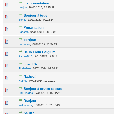
ma presentation
0 Votes - 0 sur 5 en moyenne
1
2
3
4
5
marjun
,
26/08/2013, 12:15:39
Bonjour à tous
0 Votes - 0 sur 5 en moyenne
1
2
3
4
5
Stef42
,
12/11/2020, 09:02:14
Présentation
0 Votes - 0 sur 5 en moyenne
1
2
3
4
5
Baccata
,
04/02/2014, 08:10:03
bonjour
0 Votes - 0 sur 5 en moyenne
1
2
3
4
5
cordodav
,
23/01/2014, 11:32:24
Hello From Belgium
0 Votes - 0 sur 5 en moyenne
1
2
3
4
5
Asterix007
,
14/11/2013, 14:00:11
une ch'ti
0 Votes - 0 sur 5 en moyenne
1
2
3
4
5
Titebelette
,
18/02/2014, 09:26:11
Natheu!
0 Votes - 0 sur 5 en moyenne
1
2
3
4
5
Natheu
,
07/02/2014, 19:19:01
Bonjour à toutes et tous
0 Votes - 0 sur 5 en moyenne
1
2
3
4
5
Phil Electric
,
17/02/2014, 15:11:23
Bonjour
0 Votes - 0 sur 5 en moyenne
1
2
3
4
5
sultanboss
,
07/01/2016, 02:37:43
Salut !