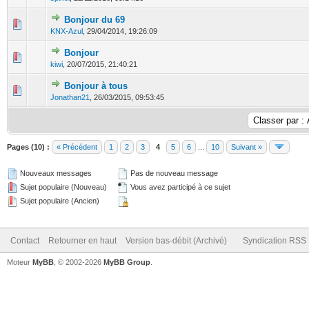
Bonjour du 69
0 Votes - 0 sur 5 en moyenne
1
2
3
4
5
KNX-Azul
,
29/04/2014, 19:26:09
Bonjour
0 Votes - 0 sur 5 en moyenne
1
2
3
4
5
kiwi
,
20/07/2015, 21:40:21
Bonjour à tous
0 Votes - 0 sur 5 en moyenne
1
2
3
4
5
Jonathan21
,
26/03/2015, 09:53:45
Pages (10) :
« Précédent
1
2
3
4
5
6
...
10
Suivant »
Nouveaux messages
Pas de nouveau message
Sujet populaire (Nouveau)
Vous avez participé à ce sujet
Sujet populaire (Ancien)
Contact
Retourner en haut
Version bas-débit (Archivé)
Syndication RSS
Moteur
MyBB
, © 2002-2026
MyBB Group
.