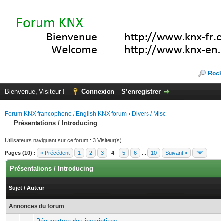
Rec
Bienvenue, Visiteur !
Connexion
S’enregistrer
Forum KNX francophone / English KNX forum
›
Divers / Misc
Présentations / Introducing
Utilisateurs naviguant sur ce forum : 3 Visiteur(s)
Pages (10) :
« Précédent
1
2
3
4
5
6
...
10
Suivant »
Présentations / Introducing
Sujet
/
Auteur
Annonces du forum
Réouverture des inscriptions