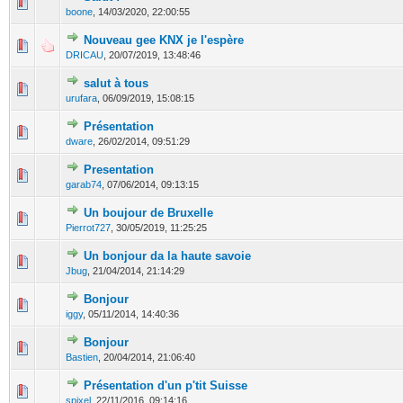
0 Votes - 0 sur 5 en moyenne
1
2
3
4
5
boone
,
14/03/2020, 22:00:55
Nouveau gee KNX je l'espère
0 Votes - 0 sur 5 en moyenne
1
2
3
4
5
DRICAU
,
20/07/2019, 13:48:46
salut à tous
0 Votes - 0 sur 5 en moyenne
1
2
3
4
5
urufara
,
06/09/2019, 15:08:15
Présentation
0 Votes - 0 sur 5 en moyenne
1
2
3
4
5
dware
,
26/02/2014, 09:51:29
Presentation
0 Votes - 0 sur 5 en moyenne
1
2
3
4
5
garab74
,
07/06/2014, 09:13:15
Un boujour de Bruxelle
0 Votes - 0 sur 5 en moyenne
1
2
3
4
5
Pierrot727
,
30/05/2019, 11:25:25
Un bonjour da la haute savoie
0 Votes - 0 sur 5 en moyenne
1
2
3
4
5
Jbug
,
21/04/2014, 21:14:29
Bonjour
0 Votes - 0 sur 5 en moyenne
1
2
3
4
5
iggy
,
05/11/2014, 14:40:36
Bonjour
0 Votes - 0 sur 5 en moyenne
1
2
3
4
5
Bastien
,
20/04/2014, 21:06:40
Présentation d'un p'tit Suisse
0 Votes - 0 sur 5 en moyenne
1
2
3
4
5
spixel
,
22/11/2016, 09:14:16