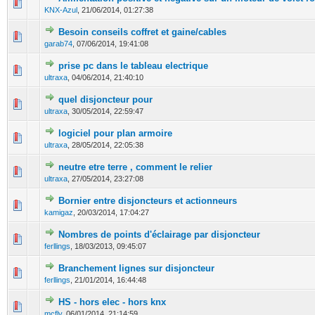
0 Votes - 0 sur 5 en moyenne
1
2
3
4
5
KNX-Azul
,
21/06/2014, 01:27:38
Besoin conseils coffret et gaine/cables
0 Votes - 0 sur 5 en moyenne
1
2
3
4
5
garab74
,
07/06/2014, 19:41:08
prise pc dans le tableau electrique
0 Votes - 0 sur 5 en moyenne
1
2
3
4
5
ultraxa
,
04/06/2014, 21:40:10
quel disjoncteur pour
0 Votes - 0 sur 5 en moyenne
1
2
3
4
5
ultraxa
,
30/05/2014, 22:59:47
logiciel pour plan armoire
0 Votes - 0 sur 5 en moyenne
1
2
3
4
5
ultraxa
,
28/05/2014, 22:05:38
neutre etre terre , comment le relier
0 Votes - 0 sur 5 en moyenne
1
2
3
4
5
ultraxa
,
27/05/2014, 23:27:08
Bornier entre disjoncteurs et actionneurs
0 Votes - 0 sur 5 en moyenne
1
2
3
4
5
kamigaz
,
20/03/2014, 17:04:27
Nombres de points d'éclairage par disjoncteur
0 Votes - 0 sur 5 en moyenne
1
2
3
4
5
ferllings
,
18/03/2013, 09:45:07
Branchement lignes sur disjoncteur
0 Votes - 0 sur 5 en moyenne
1
2
3
4
5
ferllings
,
21/01/2014, 16:44:48
HS - hors elec - hors knx
0 Votes - 0 sur 5 en moyenne
1
2
3
4
5
mcfly
,
06/01/2014, 21:14:59