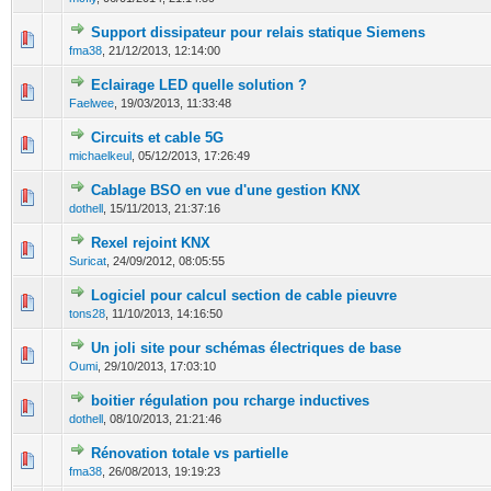
Support dissipateur pour relais statique Siemens
0 Votes - 0 sur 5 en moyenne
1
2
3
4
5
fma38
,
21/12/2013, 12:14:00
Eclairage LED quelle solution ?
0 Votes - 0 sur 5 en moyenne
1
2
3
4
5
Faelwee
,
19/03/2013, 11:33:48
Circuits et cable 5G
0 Votes - 0 sur 5 en moyenne
1
2
3
4
5
michaelkeul
,
05/12/2013, 17:26:49
Cablage BSO en vue d'une gestion KNX
0 Votes - 0 sur 5 en moyenne
1
2
3
4
5
dothell
,
15/11/2013, 21:37:16
Rexel rejoint KNX
0 Votes - 0 sur 5 en moyenne
1
2
3
4
5
Suricat
,
24/09/2012, 08:05:55
Logiciel pour calcul section de cable pieuvre
0 Votes - 0 sur 5 en moyenne
1
2
3
4
5
tons28
,
11/10/2013, 14:16:50
Un joli site pour schémas électriques de base
0 Votes - 0 sur 5 en moyenne
1
2
3
4
5
Oumi
,
29/10/2013, 17:03:10
boitier régulation pou rcharge inductives
0 Votes - 0 sur 5 en moyenne
1
2
3
4
5
dothell
,
08/10/2013, 21:21:46
Rénovation totale vs partielle
0 Votes - 0 sur 5 en moyenne
1
2
3
4
5
fma38
,
26/08/2013, 19:19:23