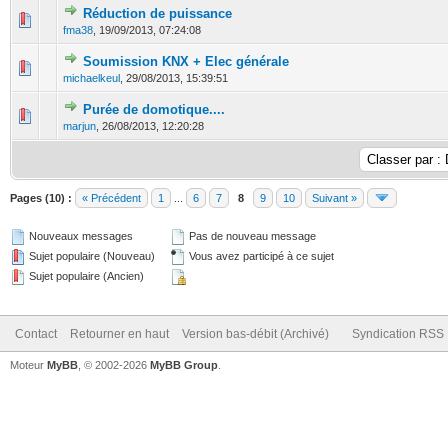
Réduction de puissance
0 Votes - 0 sur 5 en moyenne
1
2
3
4
5
fma38
,
19/09/2013, 07:24:08
Soumission KNX + Elec générale
0 Votes - 0 sur 5 en moyenne
1
2
3
4
5
michaelkeul
,
29/08/2013, 15:39:51
Purée de domotique....
0 Votes - 0 sur 5 en moyenne
1
2
3
4
5
marjun
,
26/08/2013, 12:20:28
Pages (10) :
« Précédent
1
...
6
7
8
9
10
Suivant »
Nouveaux messages
Pas de nouveau message
Sujet populaire (Nouveau)
Vous avez participé à ce sujet
Sujet populaire (Ancien)
Contact
Retourner en haut
Version bas-débit (Archivé)
Syndication RSS
Moteur
MyBB
, © 2002-2026
MyBB Group
.