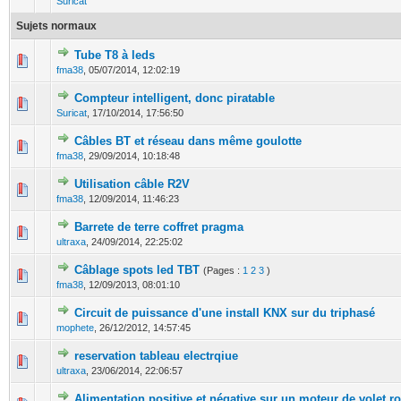
Suricat
Sujets normaux
Tube T8 à leds
0 Votes - 0 sur 5 en moyenne
1
2
3
4
5
fma38
,
05/07/2014, 12:02:19
Compteur intelligent, donc piratable
0 Votes - 0 sur 5 en moyenne
1
2
3
4
5
Suricat
,
17/10/2014, 17:56:50
Câbles BT et réseau dans même goulotte
0 Votes - 0 sur 5 en moyenne
1
2
3
4
5
fma38
,
29/09/2014, 10:18:48
Utilisation câble R2V
0 Votes - 0 sur 5 en moyenne
1
2
3
4
5
fma38
,
12/09/2014, 11:46:23
Barrete de terre coffret pragma
0 Votes - 0 sur 5 en moyenne
1
2
3
4
5
ultraxa
,
24/09/2014, 22:25:02
Câblage spots led TBT
(Pages :
1
2
3
)
0 Votes - 0 sur 5 en moyenne
1
2
3
4
5
fma38
,
12/09/2013, 08:01:10
Circuit de puissance d'une install KNX sur du triphasé
0 Votes - 0 sur 5 en moyenne
1
2
3
4
5
mophete
,
26/12/2012, 14:57:45
reservation tableau electrqiue
0 Votes - 0 sur 5 en moyenne
1
2
3
4
5
ultraxa
,
23/06/2014, 22:06:57
Alimentation positive et négative sur un moteur de volet r