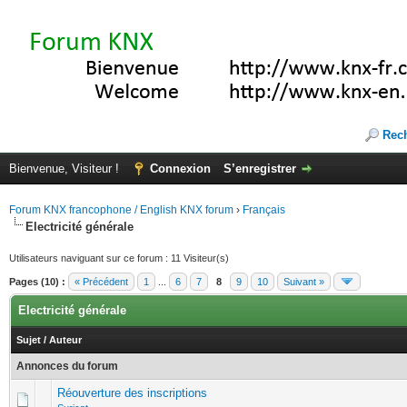
Rec
Bienvenue, Visiteur !
Connexion
S’enregistrer
Forum KNX francophone / English KNX forum
›
Français
Electricité générale
Utilisateurs naviguant sur ce forum : 11 Visiteur(s)
Pages (10) :
« Précédent
1
...
6
7
8
9
10
Suivant »
Electricité générale
Sujet
/
Auteur
Annonces du forum
Réouverture des inscriptions