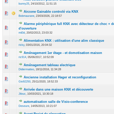
0 Votes - 0 sur 5 en moyenne
1
2
3
4
5
bunny25
,
24/10/2012, 11:51:15
Airzone Gainable controlé via KNX
0 Votes - 0 sur 5 en moyenne
1
2
3
4
5
Bobmaurane
,
23/03/2026, 22:18:57
Alarme périphérique full KNX avec détecteur de choc + d
0 Votes - 0 sur 5 en moyenne
1
2
3
4
5
d'ouverture
mil3d
,
20/02/2013, 23:03:32
Alimentation KNX : utilisation d'une alim classique
0 Votes - 0 sur 5 en moyenne
1
2
3
4
5
ricky
,
03/01/2016, 20:04:32
Aménagement 1er étage - et domotisation maison
0 Votes - 0 sur 5 en moyenne
1
2
3
4
5
ric914
,
05/06/2017, 10:52:09
Aménagement tableau electrique
0 Votes - 0 sur 5 en moyenne
1
2
3
4
5
Didiermatteo
,
18/11/2016, 11:34:28
Ancienne installation Hager et reconfiguration
0 Votes - 0 sur 5 en moyenne
1
2
3
4
5
Gio92250
,
25/11/2020, 18:52:33
Arrivée dans une maison KNX et découverte
0 Votes - 0 sur 5 en moyenne
1
2
3
4
5
Jilouc
,
10/03/2021, 10:30:18
automatisation salle de Visio-conference
0 Votes - 0 sur 5 en moyenne
1
2
3
4
5
Deseure
,
14/05/2013, 10:21:07
Avant Projet de rénovation