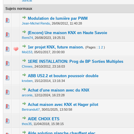
Suricat
Sujets normaux
Modulation de lumière par PWM
0 Votes - 0 sur 5 en moyenne
1
2
3
4
5
Jean-Michel Rendu
,
26/06/2012, 11:40:28
(Encore) Une maison KNX en Haute Savoie
0 Votes - 0 sur 5 en moyenne
1
2
3
4
5
Remi74
,
26/08/2023, 19:25:31
1er projet KNX, future maison.
(Pages :
1
2
)
0 Votes - 0 sur 5 en moyenne
1
2
3
4
5
Moi153
,
05/01/2017, 20:00:00
1ERE INSTALLATION: Prog de BP Sorties Multiples
0 Votes - 0 sur 5 en moyenne
1
2
3
4
5
Chrees
,
24/10/2012, 23:16:03
ABB US2.2 et bouton poussoir double
0 Votes - 0 sur 5 en moyenne
1
2
3
4
5
knxben
,
15/12/2014, 13:16:34
Achat d'une maison avec du KNX
0 Votes - 0 sur 5 en moyenne
1
2
3
4
5
arconis
,
12/11/2024, 16:23:28
Achat maison avec KNX et Hager pilot
0 Votes - 0 sur 5 en moyenne
1
2
3
4
5
Bertrandu67
,
30/01/2025, 13:50:58
AIDE CHOIX ETS
0 Votes - 0 sur 5 en moyenne
1
2
3
4
5
thos35
,
11/04/2018, 15:38:15
AIde solution planche chauffant elec