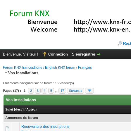
Rec
Bienvenue, Visiteur !
Connexion
S’enregistrer
Forum KNX francophone / English KNX forum
›
Français
Vos installations
Utilisateurs naviguant sur ce forum : 16 Visiteur(s)
Pages (17) :
1
2
3
4
5
...
17
Suivant »
Vos installations
Sujet
[
desc
]
/
Auteur
Annonces du forum
Réouverture des inscriptions