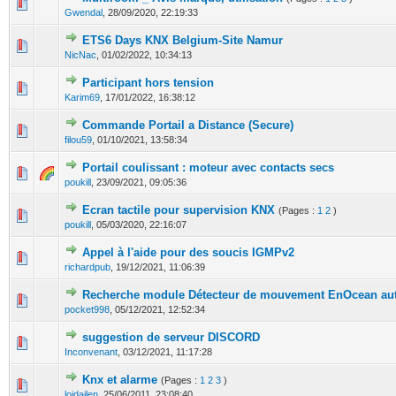
0 Votes - 0 sur 5 en moyenne
1
2
3
4
5
Gwendal
,
28/09/2020, 22:19:33
ETS6 Days KNX Belgium-Site Namur
0 Votes - 0 sur 5 en moyenne
1
2
3
4
5
NicNac
,
01/02/2022, 10:34:13
Participant hors tension
0 Votes - 0 sur 5 en moyenne
1
2
3
4
5
Karim69
,
17/01/2022, 16:38:12
Commande Portail a Distance (Secure)
0 Votes - 0 sur 5 en moyenne
1
2
3
4
5
filou59
,
01/10/2021, 13:58:34
Portail coulissant : moteur avec contacts secs
0 Votes - 0 sur 5 en moyenne
1
2
3
4
5
poukill
,
23/09/2021, 09:05:36
Ecran tactile pour supervision KNX
(Pages :
1
2
)
0 Votes - 0 sur 5 en moyenne
1
2
3
4
5
poukill
,
05/03/2020, 22:16:07
Appel à l'aide pour des soucis IGMPv2
0 Votes - 0 sur 5 en moyenne
1
2
3
4
5
richardpub
,
19/12/2021, 11:06:39
Recherche module Détecteur de mouvement EnOcean au
0 Votes - 0 sur 5 en moyenne
1
2
3
4
5
pocket998
,
05/12/2021, 12:52:34
suggestion de serveur DISCORD
0 Votes - 0 sur 5 en moyenne
1
2
3
4
5
Inconvenant
,
03/12/2021, 11:17:28
Knx et alarme
(Pages :
1
2
3
)
1 Votes - 5 sur 5 en moyenne
1
2
3
4
5
loidailen
,
25/06/2011, 23:08:40