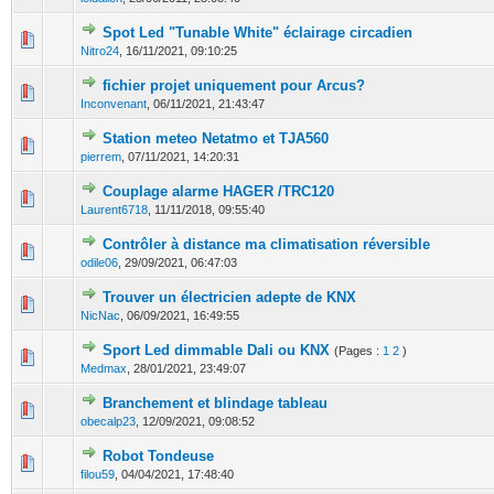
Spot Led "Tunable White" éclairage circadien
0 Votes - 0 sur 5 en moyenne
1
2
3
4
5
Nitro24
,
16/11/2021, 09:10:25
fichier projet uniquement pour Arcus?
0 Votes - 0 sur 5 en moyenne
1
2
3
4
5
Inconvenant
,
06/11/2021, 21:43:47
Station meteo Netatmo et TJA560
0 Votes - 0 sur 5 en moyenne
1
2
3
4
5
pierrem
,
07/11/2021, 14:20:31
Couplage alarme HAGER /TRC120
0 Votes - 0 sur 5 en moyenne
1
2
3
4
5
Laurent6718
,
11/11/2018, 09:55:40
Contrôler à distance ma climatisation réversible
0 Votes - 0 sur 5 en moyenne
1
2
3
4
5
odile06
,
29/09/2021, 06:47:03
Trouver un électricien adepte de KNX
0 Votes - 0 sur 5 en moyenne
1
2
3
4
5
NicNac
,
06/09/2021, 16:49:55
Sport Led dimmable Dali ou KNX
(Pages :
1
2
)
0 Votes - 0 sur 5 en moyenne
1
2
3
4
5
Medmax
,
28/01/2021, 23:49:07
Branchement et blindage tableau
0 Votes - 0 sur 5 en moyenne
1
2
3
4
5
obecalp23
,
12/09/2021, 09:08:52
Robot Tondeuse
0 Votes - 0 sur 5 en moyenne
1
2
3
4
5
filou59
,
04/04/2021, 17:48:40