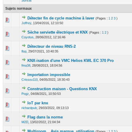
Suricat
Sujets normaux
Détecter fin de cycle machine à laver
(Pages :
1
2
3
)
0 Votes - 0 sur 5 en moyenne
1
2
3
4
5
Joffrey
,
13/04/2016, 12:10:50
Sèche serviette électrique et KNX
(Pages :
1
2
)
0 Votes - 0 sur 5 en moyenne
1
2
3
4
5
Coyotus
,
28/06/2012, 12:16:46
Détecteur de niveau RNS-2
0 Votes - 0 sur 5 en moyenne
1
2
3
4
5
flop
,
29/07/2021, 10:40:35
KNX-isation d'une VMC Helios KWL EC 370 Pro
0 Votes - 0 sur 5 en moyenne
1
2
3
4
5
fma38
,
28/08/2013, 18:04:56
Importation impossible
0 Votes - 0 sur 5 en moyenne
1
2
3
4
5
Crissou110
,
04/05/2022, 18:30:43
Construction maison - Questions KNX
0 Votes - 0 sur 5 en moyenne
1
2
3
4
5
Pogz
,
04/08/2021, 10:50:53
IoT par knx
0 Votes - 0 sur 5 en moyenne
1
2
3
4
5
richardpub
,
29/03/2022, 09:13:13
Flag dans la norme
0 Votes - 0 sur 5 en moyenne
1
2
3
4
5
M2D
,
13/02/2022, 21:04:34
Multiroom _ Avis marque, utilisation
(Pages :
1
2
3
)