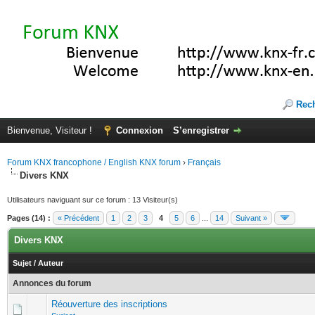
Rec
Bienvenue, Visiteur !
Connexion
S’enregistrer
Forum KNX francophone / English KNX forum
›
Français
Divers KNX
Utilisateurs naviguant sur ce forum : 13 Visiteur(s)
Pages (14) :
« Précédent
1
2
3
4
5
6
...
14
Suivant »
Divers KNX
Sujet
/
Auteur
Annonces du forum
Réouverture des inscriptions