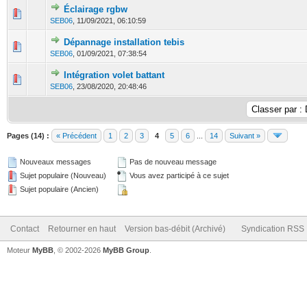
Éclairage rgbw
0 Votes - 0 sur 5 en moyenne
1
2
3
4
5
SEB06
,
11/09/2021, 06:10:59
Dépannage installation tebis
0 Votes - 0 sur 5 en moyenne
1
2
3
4
5
SEB06
,
01/09/2021, 07:38:54
Intégration volet battant
0 Votes - 0 sur 5 en moyenne
1
2
3
4
5
SEB06
,
23/08/2020, 20:48:46
Pages (14) :
« Précédent
1
2
3
4
5
6
...
14
Suivant »
Nouveaux messages
Pas de nouveau message
Sujet populaire (Nouveau)
Vous avez participé à ce sujet
Sujet populaire (Ancien)
Contact
Retourner en haut
Version bas-débit (Archivé)
Syndication RSS
Moteur
MyBB
, © 2002-2026
MyBB Group
.