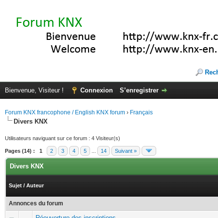
Rec
Bienvenue, Visiteur !
Connexion
S’enregistrer
Forum KNX francophone / English KNX forum
›
Français
Divers KNX
Utilisateurs naviguant sur ce forum : 4 Visiteur(s)
Pages (14) :
1
2
3
4
5
...
14
Suivant »
Divers KNX
Sujet
/
Auteur
Annonces du forum
Réouverture des inscriptions