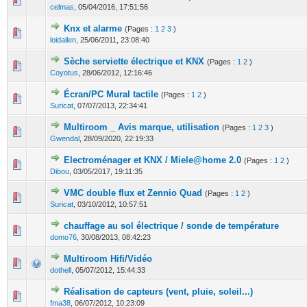
celmas
,
05/04/2016, 17:51:56
Knx et alarme
(Pages :
1
2
3
)
1 Votes - 5 sur 5 en moyenne
1
2
3
4
5
loidailen
,
25/06/2011, 23:08:40
Sèche serviette électrique et KNX
(Pages :
1
2
)
0 Votes - 0 sur 5 en moyenne
1
2
3
4
5
Coyotus
,
28/06/2012, 12:16:46
Écran/PC Mural tactile
(Pages :
1
2
)
1 Votes - 4 sur 5 en moyenne
1
2
3
4
5
Suricat
,
07/07/2013, 22:34:41
Multiroom _ Avis marque, utilisation
(Pages :
1
2
3
)
0 Votes - 0 sur 5 en moyenne
1
2
3
4
5
Gwendal
,
28/09/2020, 22:19:33
Electroménager et KNX / Miele@home 2.0
(Pages :
1
2
)
0 Votes - 0 sur 5 en moyenne
1
2
3
4
5
Dibou
,
03/05/2017, 19:11:35
VMC double flux et Zennio Quad
(Pages :
1
2
)
0 Votes - 0 sur 5 en moyenne
1
2
3
4
5
Suricat
,
03/10/2012, 10:57:51
chauffage au sol électrique / sonde de température
0 Votes - 0 sur 5 en moyenne
1
2
3
4
5
domo76
,
30/08/2013, 08:42:23
Multiroom Hifi/Vidéo
0 Votes - 0 sur 5 en moyenne
1
2
3
4
5
dothell
,
05/07/2012, 15:44:33
Réalisation de capteurs (vent, pluie, soleil...)
0 Votes - 0 sur 5 en moyenne
1
2
3
4
5
fma38
,
06/07/2012, 10:23:09