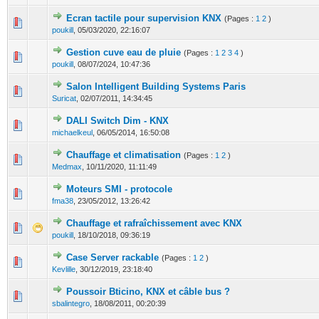
Ecran tactile pour supervision KNX
(Pages :
1
2
)
0 Votes - 0 sur 5 en moyenne
1
2
3
4
5
poukill
,
05/03/2020, 22:16:07
Gestion cuve eau de pluie
(Pages :
1
2
3
4
)
0 Votes - 0 sur 5 en moyenne
1
2
3
4
5
poukill
,
08/07/2024, 10:47:36
Salon Intelligent Building Systems Paris
0 Votes - 0 sur 5 en moyenne
1
2
3
4
5
Suricat
,
02/07/2011, 14:34:45
DALI Switch Dim - KNX
0 Votes - 0 sur 5 en moyenne
1
2
3
4
5
michaelkeul
,
06/05/2014, 16:50:08
Chauffage et climatisation
(Pages :
1
2
)
0 Votes - 0 sur 5 en moyenne
1
2
3
4
5
Medmax
,
10/11/2020, 11:11:49
Moteurs SMI - protocole
0 Votes - 0 sur 5 en moyenne
1
2
3
4
5
fma38
,
23/05/2012, 13:26:42
Chauffage et rafraîchissement avec KNX
0 Votes - 0 sur 5 en moyenne
1
2
3
4
5
poukill
,
18/10/2018, 09:36:19
Case Server rackable
(Pages :
1
2
)
0 Votes - 0 sur 5 en moyenne
1
2
3
4
5
Kevlille
,
30/12/2019, 23:18:40
Poussoir Bticino, KNX et câble bus ?
0 Votes - 0 sur 5 en moyenne
1
2
3
4
5
sbalintegro
,
18/08/2011, 00:20:39