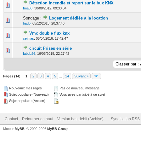
Détection incendie et report sur le bux KNX
0 Votes - 0 sur 5 en moyenne
1
2
3
4
5
fma38
,
30/08/2012, 09:33:04
Sondage :
Logement dédiés à la location
0 Votes - 0 sur 5 en moyenne
1
2
3
4
5
bado
,
05/12/2013, 20:37:46
Vmc double flux knx
0 Votes - 0 sur 5 en moyenne
1
2
3
4
5
celmas
,
05/04/2016, 17:42:47
circuit Prises en série
0 Votes - 0 sur 5 en moyenne
1
2
3
4
5
fabdu26
,
16/03/2019, 22:27:42
Pages (14) :
1
2
3
4
5
...
14
Suivant »
Nouveaux messages
Pas de nouveau message
Sujet populaire (Nouveau)
Vous avez participé à ce sujet
Sujet populaire (Ancien)
Contact
Retourner en haut
Version bas-débit (Archivé)
Syndication RSS
Moteur
MyBB
, © 2002-2026
MyBB Group
.