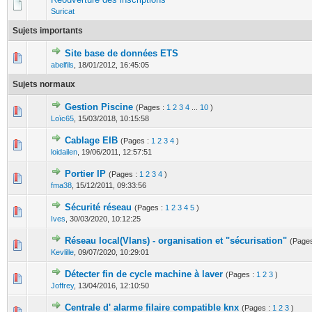
Suricat
Sujets importants
Site base de données ETS
0 Votes - 0 sur 5 en moyenne
1
2
3
4
5
abelfils
,
18/01/2012, 16:45:05
Sujets normaux
Gestion Piscine
(Pages :
1
2
3
4
...
10
)
0 Votes - 0 sur 5 en moyenne
1
2
3
4
5
Loïc65
,
15/03/2018, 10:15:58
Cablage EIB
(Pages :
1
2
3
4
)
0 Votes - 0 sur 5 en moyenne
1
2
3
4
5
loidailen
,
19/06/2011, 12:57:51
Portier IP
(Pages :
1
2
3
4
)
1 Votes - 5 sur 5 en moyenne
1
2
3
4
5
fma38
,
15/12/2011, 09:33:56
Sécurité réseau
(Pages :
1
2
3
4
5
)
0 Votes - 0 sur 5 en moyenne
1
2
3
4
5
Ives
,
30/03/2020, 10:12:25
Réseau local(Vlans) - organisation et "sécurisation"
(Page
0 Votes - 0 sur 5 en moyenne
1
2
3
4
5
Kevlille
,
09/07/2020, 10:29:01
Détecter fin de cycle machine à laver
(Pages :
1
2
3
)
0 Votes - 0 sur 5 en moyenne
1
2
3
4
5
Joffrey
,
13/04/2016, 12:10:50
Centrale d' alarme filaire compatible knx
(Pages :
1
2
3
)
0 Votes - 0 sur 5 en moyenne
1
2
3
4
5