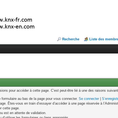
Recherche
Liste des membr
ons pour accéder à cette page. C’est peut-être lié à une des raisons suivant
le formulaire au bas de la page pour vous connecter.
Se connecter
|
S’enregist
age. Êtes-vous en train d’essayer d’accéder à une page réservée à l’Administr
er cette page.
u est en attente de validation.
d’utiliser les formulaires ou liens appropriés.