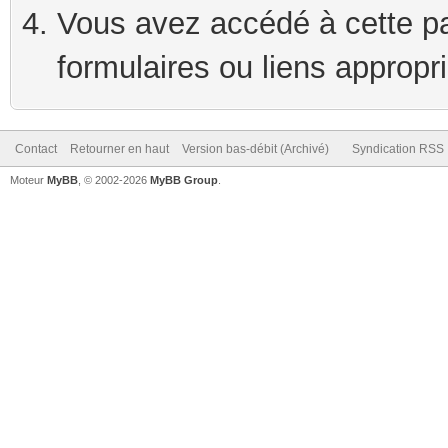
Vous avez accédé à cette pag
formulaires ou liens appropr
Contact
Retourner en haut
Version bas-débit (Archivé)
Syndication RSS
Moteur
MyBB
, © 2002-2026
MyBB Group
.