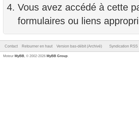
Vous avez accédé à cette pag
formulaires ou liens appropr
Contact
Retourner en haut
Version bas-débit (Archivé)
Syndication RSS
Moteur
MyBB
, © 2002-2026
MyBB Group
.