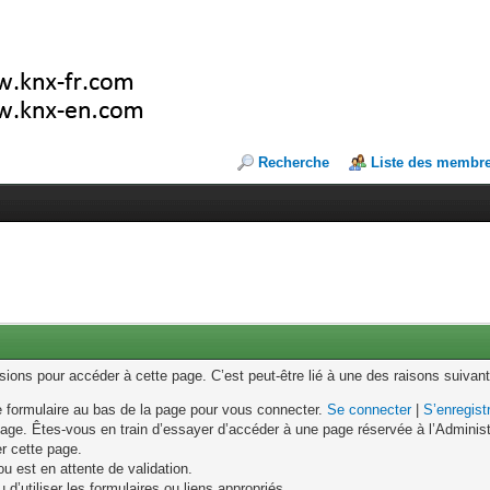
Recherche
Liste des membr
ons pour accéder à cette page. C’est peut-être lié à une des raisons suivant
le formulaire au bas de la page pour vous connecter.
Se connecter
|
S’enregist
age. Êtes-vous en train d’essayer d’accéder à une page réservée à l’Administr
er cette page.
u est en attente de validation.
d’utiliser les formulaires ou liens appropriés.