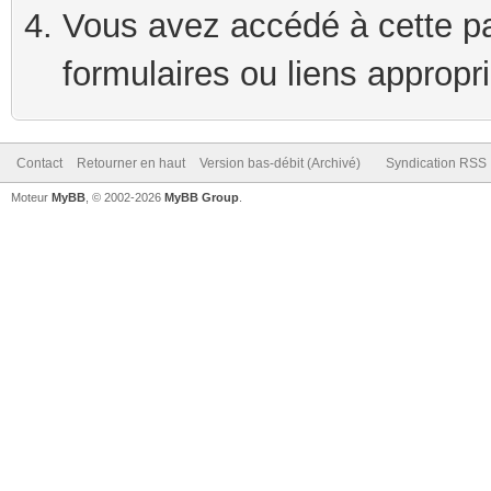
Vous avez accédé à cette pag
formulaires ou liens appropr
Contact
Retourner en haut
Version bas-débit (Archivé)
Syndication RSS
Moteur
MyBB
, © 2002-2026
MyBB Group
.