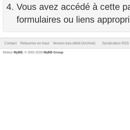
Vous avez accédé à cette pag
formulaires ou liens appropr
Contact
Retourner en haut
Version bas-débit (Archivé)
Syndication RSS
Moteur
MyBB
, © 2002-2026
MyBB Group
.