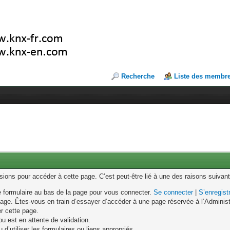
Recherche
Liste des membr
ons pour accéder à cette page. C’est peut-être lié à une des raisons suivant
le formulaire au bas de la page pour vous connecter.
Se connecter
|
S’enregist
age. Êtes-vous en train d’essayer d’accéder à une page réservée à l’Administr
er cette page.
u est en attente de validation.
d’utiliser les formulaires ou liens appropriés.