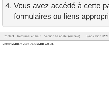
Vous avez accédé à cette pag
formulaires ou liens appropr
Contact
Retourner en haut
Version bas-débit (Archivé)
Syndication RSS
Moteur
MyBB
, © 2002-2026
MyBB Group
.