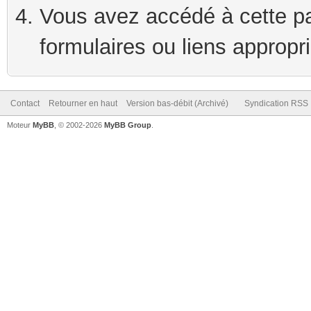
Vous avez accédé à cette pag
formulaires ou liens appropr
Contact
Retourner en haut
Version bas-débit (Archivé)
Syndication RSS
Moteur
MyBB
, © 2002-2026
MyBB Group
.