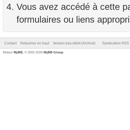
Vous avez accédé à cette pag
formulaires ou liens appropr
Contact
Retourner en haut
Version bas-débit (Archivé)
Syndication RSS
Moteur
MyBB
, © 2002-2026
MyBB Group
.