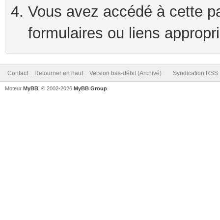
Vous avez accédé à cette pag
formulaires ou liens appropr
Contact
Retourner en haut
Version bas-débit (Archivé)
Syndication RSS
Moteur
MyBB
, © 2002-2026
MyBB Group
.