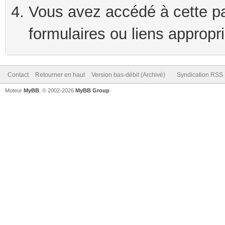
Vous avez accédé à cette pag
formulaires ou liens appropr
Contact
Retourner en haut
Version bas-débit (Archivé)
Syndication RSS
Moteur
MyBB
, © 2002-2026
MyBB Group
.