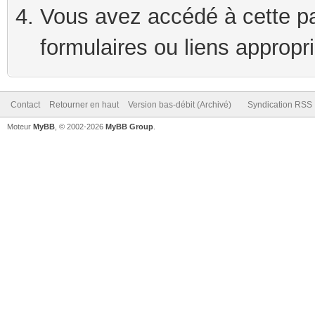
Vous avez accédé à cette pag
formulaires ou liens appropr
Contact
Retourner en haut
Version bas-débit (Archivé)
Syndication RSS
Moteur
MyBB
, © 2002-2026
MyBB Group
.