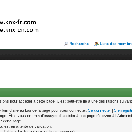
Recherche
Liste des membr
ons pour accéder à cette page. C’est peut-être lié à une des raisons suivant
le formulaire au bas de la page pour vous connecter.
Se connecter
|
S’enregist
age. Êtes-vous en train d’essayer d’accéder à une page réservée à l’Administr
er cette page.
u est en attente de validation.
d’utiliser les formulaires ou liens appropriés.