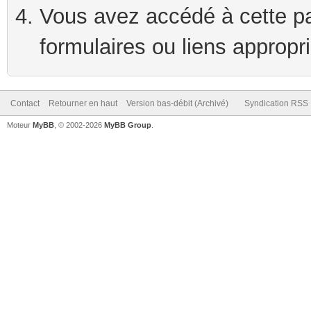
Vous avez accédé à cette pag
formulaires ou liens appropr
Contact
Retourner en haut
Version bas-débit (Archivé)
Syndication RSS
Moteur
MyBB
, © 2002-2026
MyBB Group
.