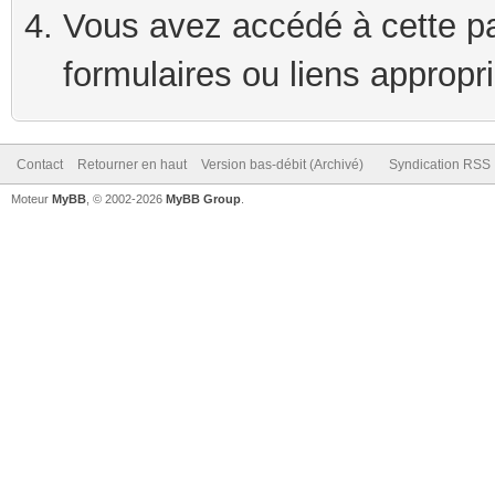
Vous avez accédé à cette pag
formulaires ou liens appropr
Contact
Retourner en haut
Version bas-débit (Archivé)
Syndication RSS
Moteur
MyBB
, © 2002-2026
MyBB Group
.