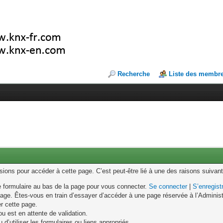
Recherche
Liste des membr
ons pour accéder à cette page. C’est peut-être lié à une des raisons suivant
le formulaire au bas de la page pour vous connecter.
Se connecter
|
S’enregist
age. Êtes-vous en train d’essayer d’accéder à une page réservée à l’Administr
er cette page.
u est en attente de validation.
d’utiliser les formulaires ou liens appropriés.