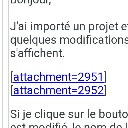
J'ai importé un projet et
quelques modification
s'affichent.
[
attachment=2951
]
[
attachment=2952
]
Si je clique sur le bout
est modifié, le nom de l