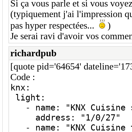
Si ça vous parle et si vous voye
(typiquement j'ai l'impression q
pas hyper respectées...
)
Je serai ravi d'avoir vos comme
richardpub
[quote pid='64654' dateline='1
Code :
knx:
light:
- name: "KNX Cuisine 
address: "1/0/27"
- name: "KNX Cuisine 