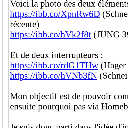
Voici la photo des deux éléments
https://ibb.co/XpnRw6D
(Schne
récente)
https://ibb.co/hVk2f8t
(JUNG 39
Et de deux interrupteurs :
https://ibb.co/rdG1THw
(Hager 
https://ibb.co/hVNb3fN
(Schneid
Mon objectif est de pouvoir cont
ensuite pourquoi pas via Homebr
Je suis donc parti dans l'idée d'i