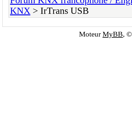
Forum KNX francophone / Eng
KNX
> IrTrans USB
Moteur
MyBB
, 