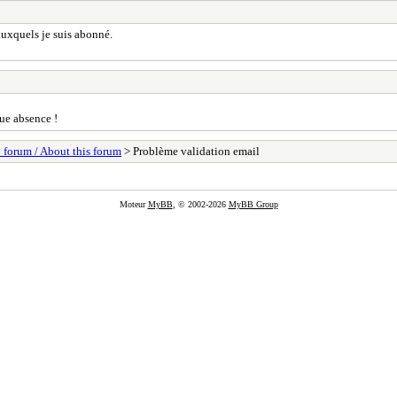
 auxquels je suis abonné.
gue absence !
 forum / About this forum
> Problème validation email
Moteur
MyBB
, © 2002-2026
MyBB Group