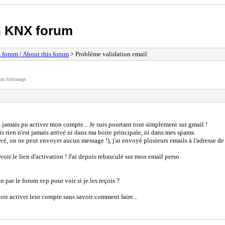
h KNX forum
 forum / About this forum
> Problème validation email
on formatage.
is jamais pu activer mon compte... Je suis pourtant tout simplement sur gmail !
ais rien n'est jamais arrivé ni dans ma boite principale, ni dans mes spams.
vé, on ne peut envoyer aucun message !), j'ai envoyé plusieurs emails à l'adresse d
oir le lien d'activation ! J'ai depuis rebasculé sur mon email perso.
par le forum svp pour voir si je les reçois ?
oir activer leur compte sans savoir comment faire...