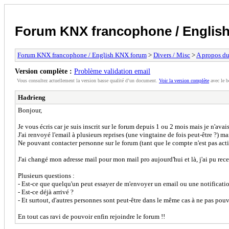
Forum KNX francophone / Englis
Forum KNX francophone / English KNX forum
>
Divers / Misc
>
A propos du
Version complète :
Problème validation email
Vous consultez actuellement la version basse qualité d’un document.
Voir la version complète
avec le b
Hadrieng
Bonjour,
Je vous écris car je suis inscrit sur le forum depuis 1 ou 2 mois mais je n'ava
J'ai renvoyé l'email à plusieurs reprises (une vingtaine de fois peut-être ?) m
Ne pouvant contacter personne sur le forum (tant que le compte n'est pas acti
J'ai changé mon adresse mail pour mon mail pro aujourd'hui et là, j'ai pu recev
Plusieurs questions :
- Est-ce que quelqu'un peut essayer de m'envoyer un email ou une notification 
- Est-ce déjà arrivé ?
- Et surtout, d'autres personnes sont peut-être dans le même cas à ne pas pouv
En tout cas ravi de pouvoir enfin rejoindre le forum !!