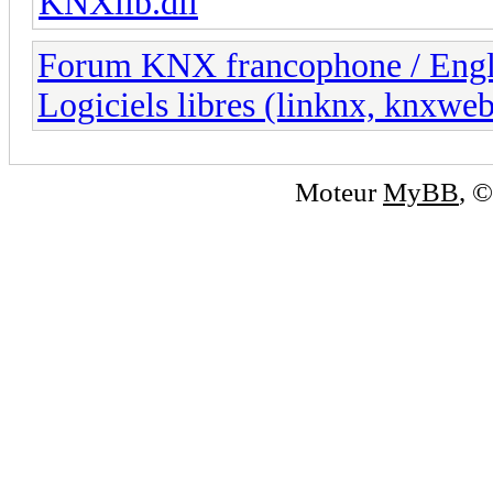
KNXlib.dll
Forum KNX francophone / Eng
Logiciels libres (linknx, knxwe
Moteur
MyBB
, 