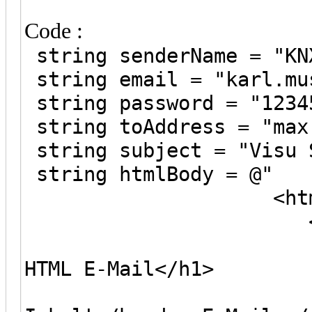
Code :
string senderName = "KN
string email = "karl.mu
string password = "1234
string toAddress = "max
string subject = "Visu 
string htmlBody = @"
<html
<bod
<h1>Dies i
HTML E-Mail</h1>
<p>Dies ist