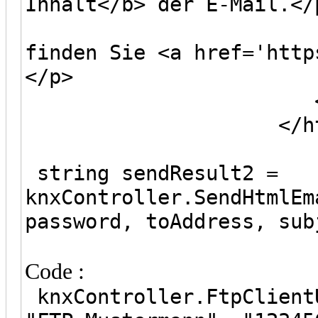
Inhalt</b> der E-Mail.</
<p>Weitere 
finden Sie <a href='http
</p>
</bod
</html>
string sendResult2 =
knxController.SendHtmlEm
password, toAddress, sub
Code :
knxController.FtpClient