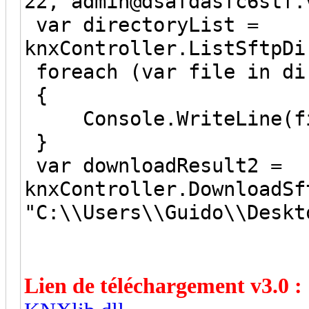
22,"admin@dsafdasfc6stf.
var directoryList =
knxController.ListSftpDi
foreach (var file in di
{
Console.WriteLine(fi
}
var downloadResult2 =
knxController.DownloadSf
"C:\\Users\\Guido\\Deskt
Lien de téléchargement v3.0 :