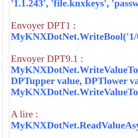
'1.1.243', 'file.knxkeys', 'pass
Envoyer DPT1 :
MyKNXDotNet
.WriteBool('1/0
Envoyer DPT9.1 :
MyKNXDotNet
.WriteValueTo
DPTupper value, DPTlower va
MyKNXDotNet
.WriteValueToD
A lire :
MyKNXDotNet
.ReadValueAsy