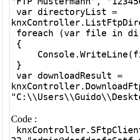
"FTP Mustermann", "12345
var directoryList =
knxController.ListFtpDir
foreach (var file in di
{
Console.WriteLine(fi
}
var downloadResult =
knxController.DownloadFt
"C:\\Users\\Guido\\Deskt
Code :
knxController.SFtpClien