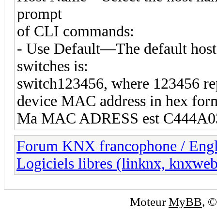
prompt
of CLI commands:
- Use Default—The default hos
switches is:
switch123456, where 123456 repr
device MAC address in hex for
Ma MAC ADRESS est C444A0
Forum KNX francophone / Eng
Logiciels libres (linknx, knxwe
Moteur
MyBB
, 