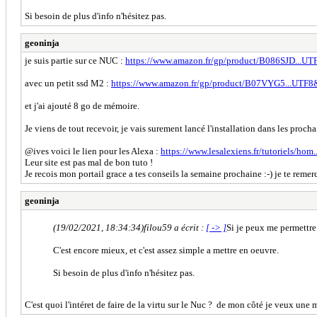
Si besoin de plus d'info n'hésitez pas.
geoninja
je suis partie sur ce NUC :
https://www.amazon.fr/gp/product/B086SJD...U
avec un petit ssd M2 :
https://www.amazon.fr/gp/product/B07VYG5...UTF8
et j'ai ajouté 8 go de mémoire.
Je viens de tout recevoir, je vais surement lancé l'installation dans les procha
@ives voici le lien pour les Alexa :
https://www.lesalexiens.fr/tutoriels/hom.
Leur site est pas mal de bon tuto !
Je recois mon portail grace a tes conseils la semaine prochaine :-) je te remer
geoninja
(19/02/2021, 18:34:34)
filou59 a écrit :
[ -> ]
Si je peux me permettre
C'est encore mieux, et c'est assez simple a mettre en oeuvre.
Si besoin de plus d'info n'hésitez pas.
C'est quoi l'intéret de faire de la virtu sur le Nuc ? de mon côté je veux une