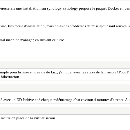
éresserais une installation sur synology, synology propose le paquet Docker en ve
 trés facile d'installation, mais hélas des problèmes de mise ajour sont arrivés, suite
rtual machine manager, en suivant ce tuto:
 simple pour la mise en oeuvre du knx, j'ai jouer avec les alexa de la maison ! Pour l
 hibernation.
avec un DD Pidrive et à chaque redémarrage c'est environ 4 minutes d'attente. Aurai
ettre en place de la virtualisation.