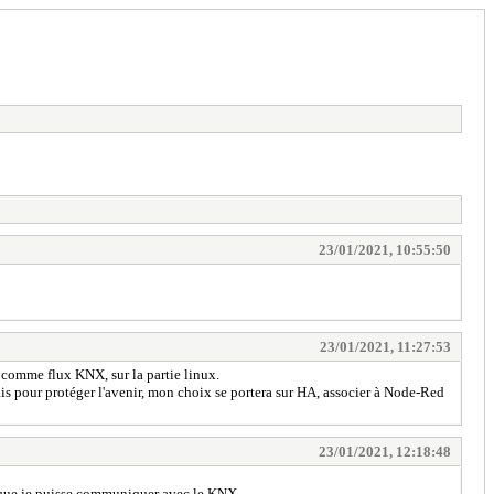
23/01/2021, 10:55:50
23/01/2021, 11:27:53
e comme flux KNX, sur la partie linux.
is pour protéger l'avenir, mon choix se portera sur HA, associer à Node-Red
23/01/2021, 12:18:48
r que je puisse communiquer avec le KNX.