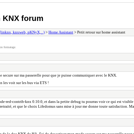
h KNX forum
 (linknx, knxweb, pKNyX,...)
>
Home Assistant
> Petit retour sur home assistant
on formatage.
ode secure sur ma passerelle pour que je puisse communiquer avec le KNX.
n les voit sur les bus via ETS !
ode-red-contrib-knx 0.10.0, et dans la petite debug tu pourras voir ce qui est visibl
retraité, et que le choix Lifedomus sans mise à jour me donne toute satisfaction. Ma
gne de la doc KNX de HA. J'ai du desactiver mon mode secure sur ma passerelle pou