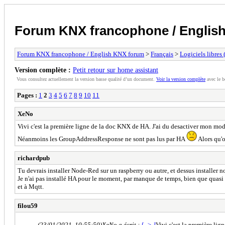
Forum KNX francophone / Englis
Forum KNX francophone / English KNX forum
>
Français
>
Logiciels libres
Version complète :
Petit retour sur home assistant
Vous consultez actuellement la version basse qualité d’un document.
Voir la version complète
avec le b
Pages :
1
2
3
4
5
6
7
8
9
10
11
XeNo
Vivi c'est la première ligne de la doc KNX de HA. J'ai du desactiver mon m
Néanmoins les GroupAddressResponse ne sont pas lus par HA
Alors qu'o
richardpub
Tu devrais installer Node-Red sur un raspberry ou autre, et dessus installer n
Je n'ai pas installé HA pour le moment, par manque de temps, bien que quasi 
et à Mqtt.
filou59
(23/01/2021, 10:55:50)
XeNo a écrit :
[ -> ]
Vivi c'est la première li