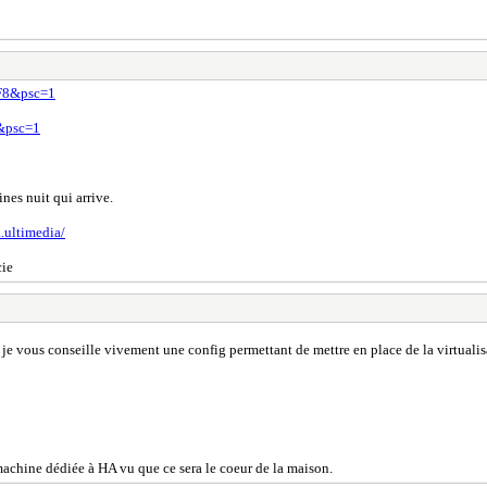
TF8&psc=1
&psc=1
ines nuit qui arrive.
..ultimedia/
cie
 je vous conseille vivement une config permettant de mettre en place de la virtualis
 machine dédiée à HA vu que ce sera le coeur de la maison.