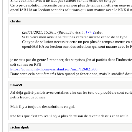
Si tu veux mon avis il ne faut pas s'arreter sur une echec de ce type.
Ce type de solution necessite certe un peu plus de temps a mettre en oeuvre q
openHAB HA ou Jeedom sont des solutions qui sont mature avec le KNX il n'y
chriks
(28/01/2021, 15:36:57)
filou59 a écrit :
[ -> ]
Salut
Si tu veux mon avis il ne faut pas s'arreter sur une echec de ce type.
Ce type de solution necessite certe un peu plus de temps a mettre en 
openHAB HA ou Jeedom sont des solutions qui sont mature avec le KN
je ne suis pas du genre à renoncer, des surprises j'en ai parfois dans l'indust
soit sur nas ou RPI)
https://community.home-assistant.io/t/un.../126821/66
Donc certe cela peut être très bien quand ça fonctionne, mais la stabilité doit
filou59
J'ai déjà galéré parfois avec certaines visu car les tuto ou procédure sont ecri
petits trucs qui coince.
Mais il y a toujours des solutions en gnl.
une fois que c'est trouvé il n'y a plus de raison de revenir dessus et ca roule.
richardpub