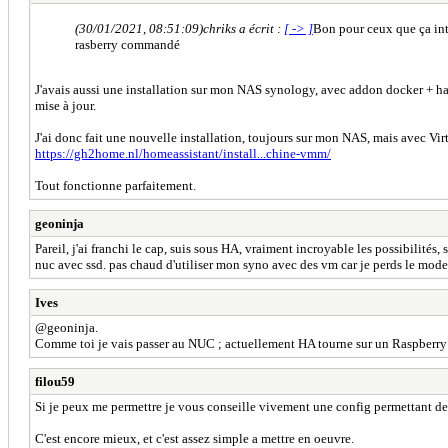
(30/01/2021, 08:51:09)
chriks a écrit :
[ -> ]
Bon pour ceux que ça int
rasberry commandé
J'avais aussi une installation sur mon NAS synology, avec addon docker + hassio,
mise à jour.
J'ai donc fait une nouvelle installation, toujours sur mon NAS, mais avec Vi
https://gh2home.nl/homeassistant/install...chine-vmm/
Tout fonctionne parfaitement.
geoninja
Pareil, j'ai franchi le cap, suis sous HA, vraiment incroyable les possibilités,
nuc avec ssd. pas chaud d'utiliser mon syno avec des vm car je perds le mode
Ives
@geoninja.
Comme toi je vais passer au NUC ; actuellement HA tourne sur un Raspberry 3 
filou59
Si je peux me permettre je vous conseille vivement une config permettant de m
C'est encore mieux, et c'est assez simple a mettre en oeuvre.