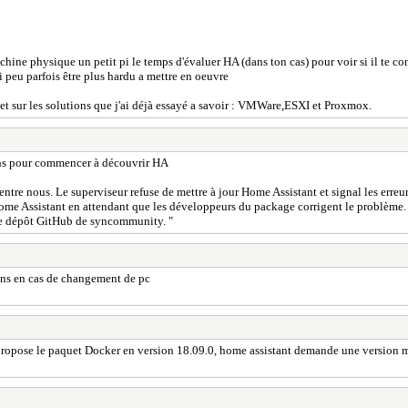
achine physique un petit pi le temps d'évaluer HA (dans ton cas) pour voir si il te co
i peu parfois être plus hardu a mettre en oeuvre
 et sur les solutions que j'ai déjà essayé a savoir : VMWare,ESXI et Proxmox.
tions pour commencer à découvrir HA
re nous. Le superviseur refuse de mettre à jour Home Assistant et signal les erreur
 Home Assistant en attendant que les développeurs du package corrigent le problème
 le dépôt GitHub de syncommunity. "
ions en cas de changement de pc
 propose le paquet Docker en version 18.09.0, home assistant demande une version 