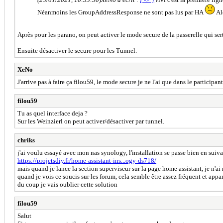
Néanmoins les GroupAddressResponse ne sont pas lus par HA
Alo
Après pour les parano, on peut activer le mode secure de la passerelle qui sert
Ensuite désactiver le secure pour les Tunnel.
XeNo
J'arrive pas à faire ça filou59, le mode secure je ne l'ai que dans le participa
filou59
Tu as quel interface deja ?
Sur les Weinzierl on peut activer/désactiver par tunnel.
chriks
j'ai voulu essayé avec mon nas synology, l'installation se passe bien en suiv
https://projetsdiy.fr/home-assistant-ins...ogy-ds718/
mais quand je lance la section superviseur sur la page home assistant, je n'ai
quand je vois ce soucis sur les forum, cela semble être assez fréquent et appa
du coup je vais oublier cette solution
filou59
Salut