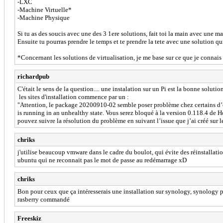
-LXC
-Machine Virtuelle*
-Machine Physique
Si tu as des soucis avec une des 3 1ere solutions, fait toi la main avec une m
Ensuite tu pourras prendre le temps et te prendre la tete avec une solution qu
*Concernant les solutions de virtualisation, je me base sur ce que je connais
richardpub
C'était le sens de la question.... une instalation sur un Pi est la bonne solu
les sites d'installation commence par un :
"Attention, le package 20200910-02 semble poser problème chez certains d’ent
is running in an unhealthy state. Vous serez bloqué à la version 0.118.4 de
pouvez suivre la résolution du problème en suivant l’issue que j’ai créé sur
chriks
j'utilise beaucoup vmware dans le cadre du boulot, qui évite des réinstallat
ubuntu qui ne reconnait pas le mot de passe au redémarrage xD
chriks
Bon pour ceux que ça intéresserais une installation sur synology, synology
rasberry commandé
Freeskiz