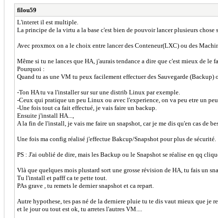
filou59
L'interet il est multiple.
La principe de la virtu a la base c'est bien de pouvoir lancer plusieurs chos
Avec proxmox on a le choix entre lancer des Conteneur(LXC) ou des Machin
Même si tu ne lances que HA, j'aurais tendance a dire que c'est mieux de le 
Pourquoi :
Quand tu as une VM tu peux facilement effectuer des Sauvegarde (Backup) ou 
-Ton HA tu va l'installer sur sur une distrib Linux par exemple.
-Ceux qui pratique un peu Linux ou avec l'experience, on va peu etre un peu la p
-Une fois tout ca fait effectué, je vais faire un backup.
Ensuite j'install HA...,
A la fin de l'install, je vais me faire un snapshot, car je me dis qu'en cas de b
Une fois ma config réalisé j'effectue Bakcup/Snapshot pour plus de sécurité.
PS : J'ai oublié de dire, mais les Backup ou le Snapshot se réalise en qq cliq
Vlà que quelques mois plustard sort une grosse révision de HA, tu fais un sna
Tu l'install et pafff ca te pette tout.
PAs grave , tu remets le dernier snapshot et ca repart.
Autre hypothese, tes pas né de la derniere pluie tu te dis vaut mieux que je rep
et le jour ou tout est ok, tu arretes l'autres VM....