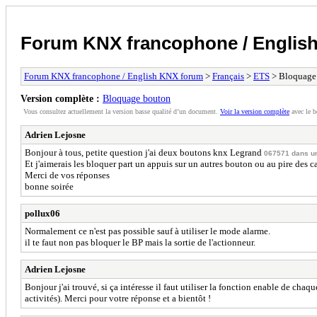
Forum KNX francophone / Englis
Forum KNX francophone / English KNX forum
>
Français
>
ETS
> Bloquage
Version complète :
Bloquage bouton
Vous consultez actuellement la version basse qualité d’un document.
Voir la version complète
avec le b
Adrien Lejosne
Bonjour à tous, petite question j'ai deux boutons knx Legrand
067571 dans u
Et j'aimerais les bloquer part un appuis sur un autres bouton ou au pire des c
Merci de vos réponses
bonne soirée
pollux06
Normalement ce n'est pas possible sauf à utiliser le mode alarme.
il te faut non pas bloquer le BP mais la sortie de l'actionneur.
Adrien Lejosne
Bonjour j'ai trouvé, si ça intéresse il faut utiliser la fonction enable de ch
activités). Merci pour votre réponse et a bientôt !